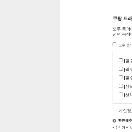
쿠팡 트
모두 동의
선택 목적
모두 동
[필
[필
[필
[선
[선
개인정
확인해주
•
수신거부 시